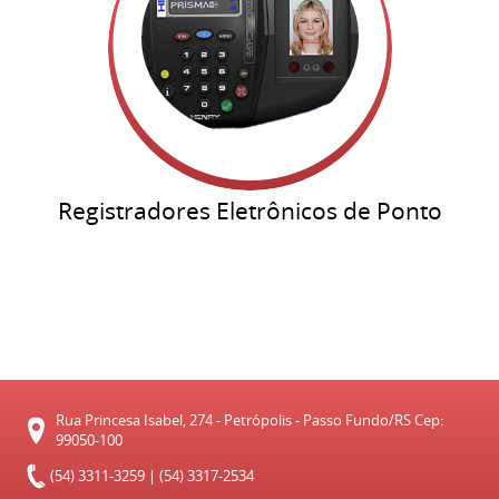
Registradores Eletrônicos de Ponto
Rua Princesa Isabel, 274 - Petrópolis - Passo Fundo/RS Cep:
99050-100
(54) 3311-3259 | (54) 3317-2534