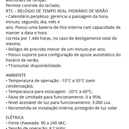
Permite controle do teclado;
RTC – RELÓGIO DE TEMPO REAL /HORÁRIO DE VERÃO
• Calendário perpétuo: gerencia a passagem da hora,
minuto, segundo, dia, mês e
ano. Possui uma bateria de lítio interna com capacidade de
manter a data e hora
correta por 1.440 horas, no caso de desligamento total do
mesmo;
• Relógio de precisão menor de um minuto por ano;
• Possui suporte para configuração de ajuste automático do
horário de verão;
• *Consultar disponibilidade.
AMBIENTE
• Temperatura de operação: -15°C a 55°C (sem
condensação);
• Temperatura para estocagem: -20°C a 60°C;
• Faixa de umidade para funcionamento: 0 a 95%;
• Nível aceitável de luz para funcionamento: 3.000 Lux.
• Recomenda-se instalação interna, protegido de luz solar.
ELÉTRICA
• Fonte chaveada: 90 a 240 VAC;
• Tensão de operação: 8,7 Volts;