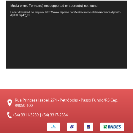
Tocador
Media error: Format(s) not supported or source(s) not found
de
Fazer download do arquivo: http://www.diponto.com/video/sirene-eletromecanica-diponto-
vídeo
dp300.mp4?_=1
Rua Princesa Isabel, 274 - Petrópolis - Passo Fundo/RS Cep:
99050-100
(54) 3311-3259 | (54) 3317-2534