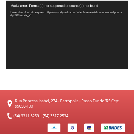
Tocador
Media error: Format(s) not supported or source(s) not found
de
Fazer download do arquivo: http://www.diponto.com/video/sirene-eletromecanica-diponto-
vídeo
dp1000.mp4?_=1
Rua Princesa Isabel, 274 - Petrópolis - Passo Fundo/RS Cep:
99050-100
(54) 3311-3259 | (54) 3317-2534