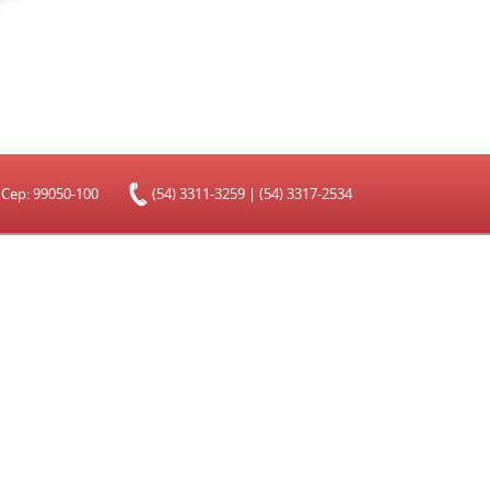
S Cep: 99050-100
(54) 3311-3259 | (54) 3317-2534