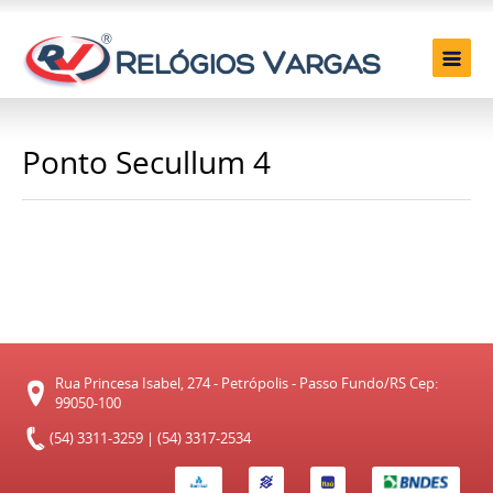
Ponto Secullum 4
Rua Princesa Isabel, 274 - Petrópolis - Passo Fundo/RS Cep:
99050-100
(54) 3311-3259 | (54) 3317-2534